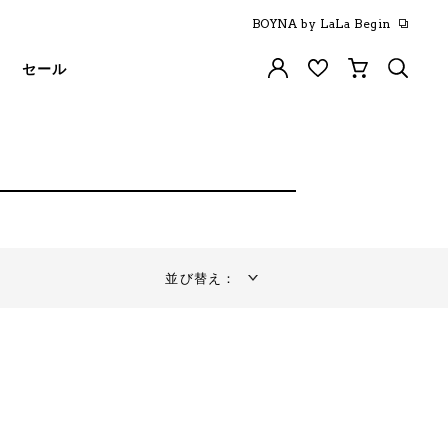
BOYNA by LaLa Begin
セール
並び替え：