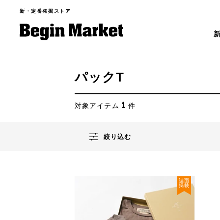
新・定番発掘ストア
パックT
1
対象アイテム
件
絞り込む
誌面
掲載