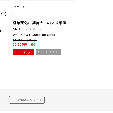
ユニーク
てく
経年変化に期待大！のヌメ革製
&NUT | アンドナット
GER
What&NUT Camp de Shogi
14,850円（税込）
10,395円（税込）
30%オフ
SOLD OUT
詳細はこちら