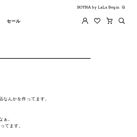
BOYNA by LaLa Begin
セール
品なんかを作ってます。
なぁ。
まってます。