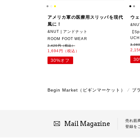
アメリカ軍の医療用スリッパを現代
ウェ
風に！
&NU
&NUT | アンドナット
【Sp
UCH
ROOM FOOT WEAR
3,0
2,420円（税込）
2,1
1,694円（税込）
3
30%オフ
Begin Market（ビギンマーケット）
⁄
ブ
売れ筋
Mail Magazine
登録を