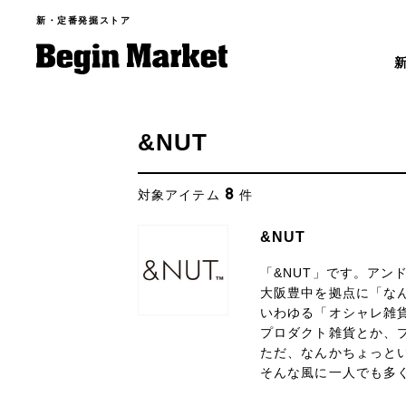
新・定番発掘ストア
&NUT
8
対象アイテム
件
&NUT
「&NUT」です。アン
大阪豊中を拠点に「な
いわゆる「オシャレ雑
プロダクト雑貨とか、
ただ、なんかちょっと
そんな風に一人でも多