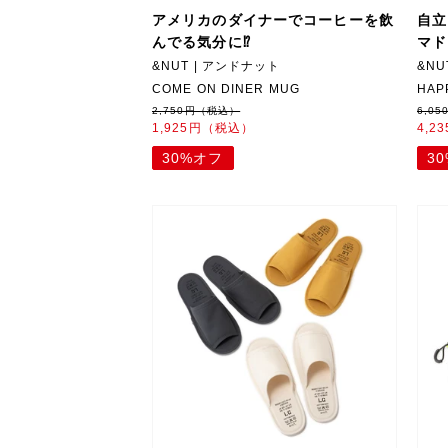
アメリカのダイナーでコーヒーを飲
自立
んでる気分に⁉︎
マド
&NUT | アンドナット
&NU
COME ON DINER MUG
HAP
2,750円（税込）
6,0
1,925円（税込）
4,2
30%オフ
3