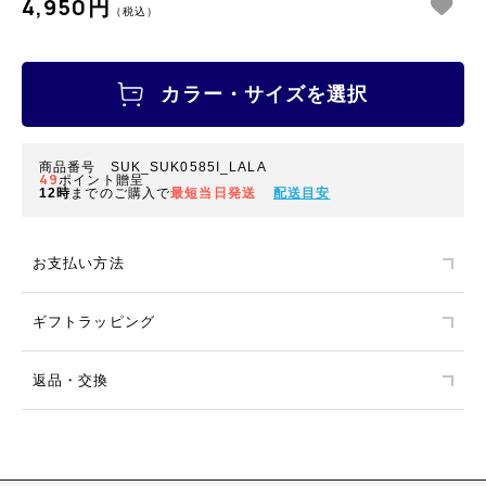
4,950円
（税込）
カラー・サイズを選択
商品番号 SUK_SUK0585I_LALA
49
ポイント贈呈
12時
までのご購入で
最短当日発送
配送目安
お支払い方法
ギフトラッピング
返品・交換