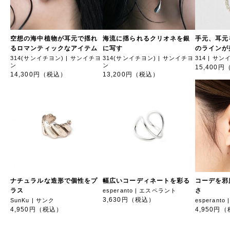
空想の海中植物が耳元で揺れ
海流に揺られるクリオネを銀
手元、耳元
るロマンティックなアイテム
に写す
のラインが
314(サンイチヨン) | サンイチヨ
314(サンイチヨン) | サンイチヨ
314 | サ
ン
ン
15,400
14,300円（税込）
13,200円（税込）
ナチュラルな造形で個性をプ
幅広いコーディネートを彩る
コーデを邪
ラス
さ
esperanto | エスペラント
3,630円（税込）
SunKu | サンク
esperant
4,950円（税込）
4,950円