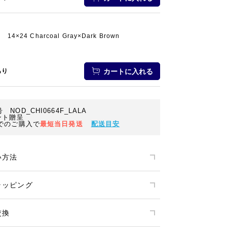
14×24 Charcoal Gray×Dark Brown
あり
カートに入れる
 NOD_CHI0664F_LALA
ント贈呈
でのご購入で
最短当日発送
配送目安
い方法
ラッピング
交換