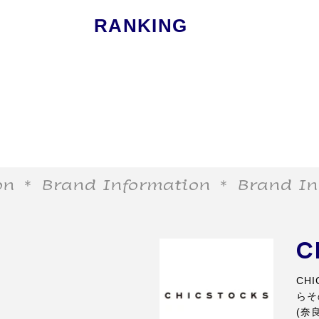
RANKING
＊ Brand Information
＊ Brand Info
C
CH
らそ
(奈