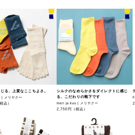
誌面
誌面
掲載
掲載
感じる、上質なここちよさ。
シルクのなめらかさをダイレクトに感じ
る、こだわりの靴下です
kuu | メリヤクー
（税込）
meri ja kuu | メリヤクー
2,750円（税込）