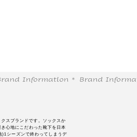
nd Information
＊ Brand Informati
たソックスブランドです。ソックスか
履き心地にこだわった靴下を日本
地)1シーズンで終わってしまうデ