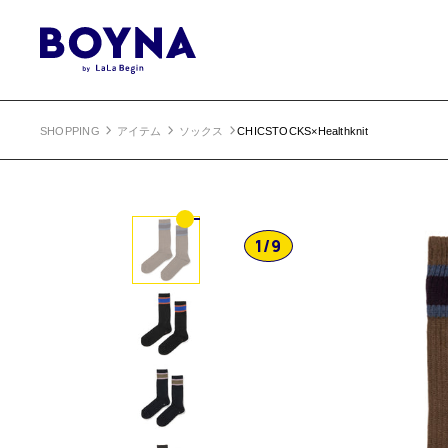
SHOPPING
アイテム
ソックス
CHICSTOCKS×Healthknit
1
/
9