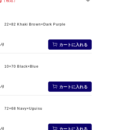
（税込）
22×82 Khaki Brown×Dark Purple
あり
カートに入れる
10×70 Black×Blue
72×68 Na
あり
カートに入れる
72×68 Navy×Uguisu
あり
カートに入れる