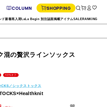
COLUMN
SHOPPING
ンド
新着
再入荷
LaLa Begin 別注
誌面掲載アイテム
SALE
RANKING
ク混の贅沢ラインソックス
50%オフ
TOCKS／シックストックス
TOCKS×Healthknit
円