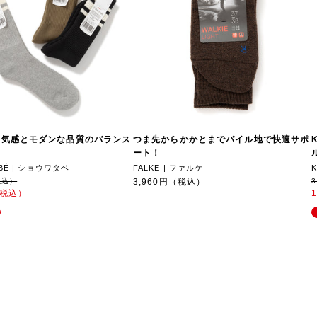
空気感とモダンな品質のバランス
つま先からかかとまでパイル地で快適サポ
ート！
BÉ | ショウワタベ
FALKE | ファルケ
税込）
3,960円（税込）
（税込）