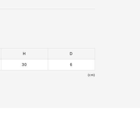
H
D
30
6
(cm)