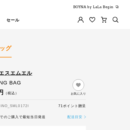
BOYNA by LaLa Begin
セール
ッグ
／エスエムエル
NG BAG
円
（税込）
お気に入り
NO_SML0172I
71ポイント贈呈
までのご購入で最短当日発送
配送目安