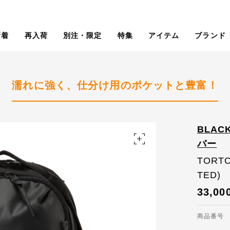
新着
再入荷
別注・限定
特集
アイテム
ブランド
濡れに強く、仕分け用のポケットと豊富！
BLAC
バー
TORTO
TED)
33,00
商品番号 I