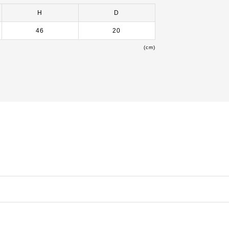
H
D
46
20
(cm)