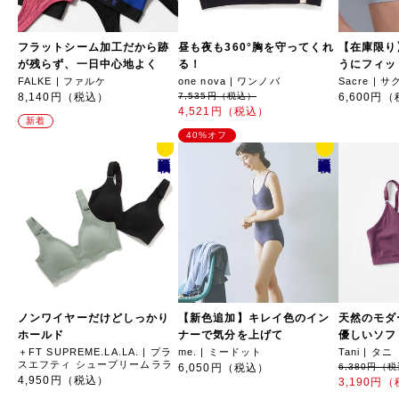
フラットシーム加工だから跡
昼も夜も360°胸を守ってくれ
【在庫限り
が残らず、一日中心地よく
る！
うにフィッ
FALKE | ファルケ
one nova | ワンノバ
Sacre | 
8,140円（税込）
7,535円（税込）
6,600円
4,521円（税込）
新着
40%オフ
誌面
誌面
掲載
掲載
ノンワイヤーだけどしっかり
【新色追加】キレイ色のイン
天然のモダ
ホールド
ナーで気分を上げて
優しいソフ
＋FT SUPREME.LA.LA. | プラ
me. | ミードット
Tani | タニ
スエフティ シュープリームララ
6,050円（税込）
6,380円（
4,950円（税込）
3,190円