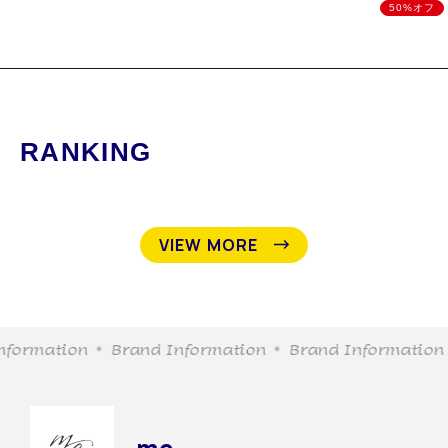
50%オフ
RANKING
VIEW MORE
formation
＊ Brand Information
＊ Brand Information
＊
me.