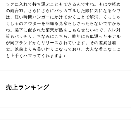
ッグに入れて持ち運ぶこともできるんですね。もはや軽め
の雨合羽。さらにさらにパッカブルした際に気になるシワ
は、短い時間ハンガーにかけておくことで解消。くっしゃ
くしゃのアウターを羽織る見窄らしさったらないですから
ね。脇下に配された菊穴が熱をこもらせないので、ムレ対
策もバッチリ。ちなみにこちら、昨年にも似通ったモデル
が同ブランドからリリースされています。その差異は着
丈。以前よりも長い作りになっており、大人な着こなしに
も上手くハマってくれますよ♪
売上ランキング