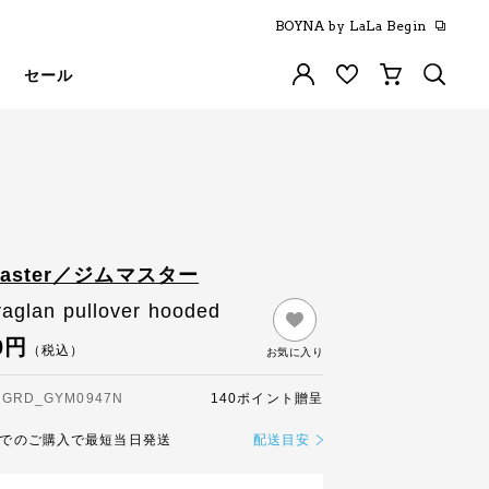
BOYNA by LaLa Begin
セール
master／ジムマスター
raglan pullover hooded
0円
（税込）
お気に入り
RD_GYM0947N
140ポイント贈呈
までのご購入で最短当日発送
配送目安