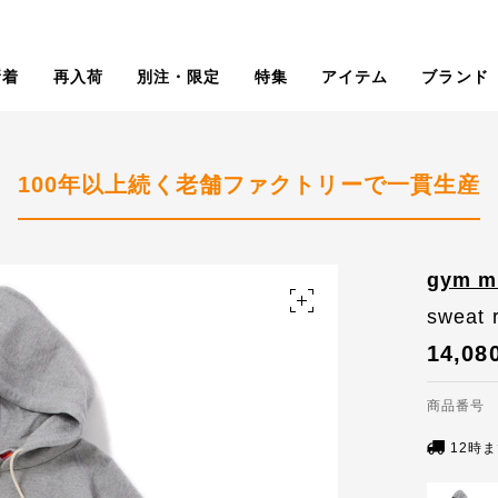
新着
再入荷
別注・限定
特集
アイテム
ブランド
100年以上続く老舗ファクトリーで一貫生産
gym 
sweat 
14,08
商品番号 G
12時