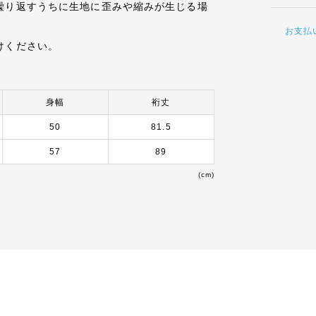
繰り返すうちに生地に歪みや縮みが生じる場
お支払
けください。
身幅
裄丈
50
81.5
57
89
(cm)