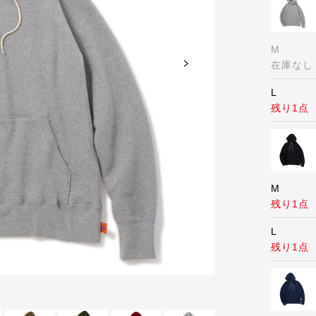
M
在庫なし
L
残り1点
M
残り1点
L
残り1点
05) black