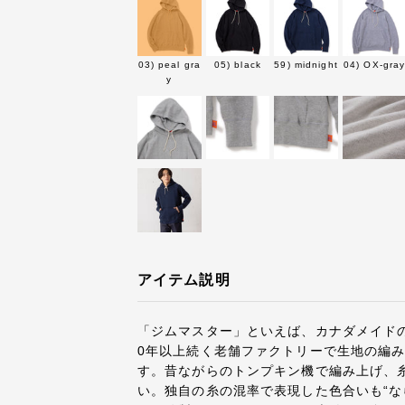
03) peal gra
05) black
59) midnight
04) OX-gra
y
アイテム説明
「ジムマスター」といえば、カナダメイド
0年以上続く老舗ファクトリーで生地の編
す。昔ながらのトンプキン機で編み上げ、
い。独自の糸の混率で表現した色合いも“な