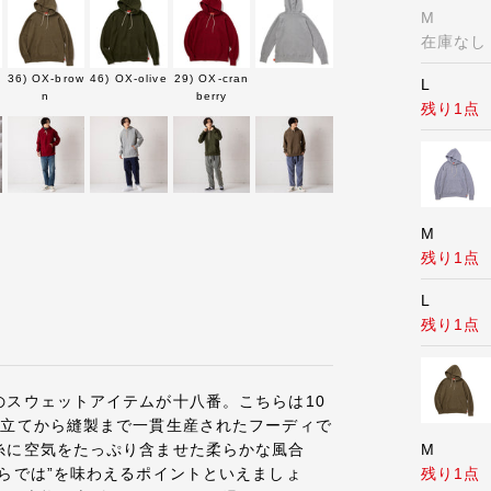
M
在庫なし
y
36) OX-brow
46) OX-olive
29) OX-cran
L
n
berry
残り1点
M
残り1点
L
残り1点
のスウェットアイテムが十八番。こちらは10
み立てから縫製まで一貫生産されたフーディで
糸に空気をたっぷり含ませた柔らかな風合
M
らでは”を味わえるポイントといえましょ
残り1点