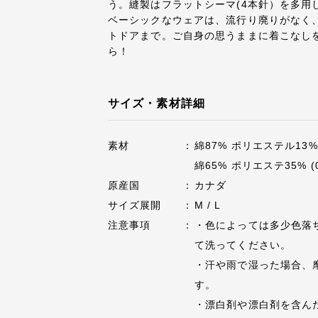
う。縫製はフラットシーマ(4本針）を多用
ベーシックなウェアは、流行り廃りがなく
トドアまで。ご自身の思うままに着こなし
ら！
サイズ・素材詳細
素材
綿87% ポリエステル13% (
綿65% ポリエステ35% (0
原産国
カナダ
サイズ展開
M / L
注意事項
・色によっては多少色落
て洗ってください。
・汗や雨で湿った場合、
す。
・漂白剤や漂白剤を含ん