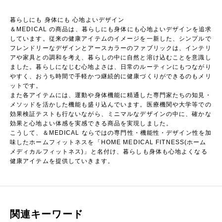
暮らしにも ⾝体にも ⼼地よいデザイン
＆MEDICAL の商品は、暮らしにも⾝体にも⼼地よいデザインを追求
しています。従来の健康アイテムのイメージを⼀新した、シンプルで
フレンドリーなデザインとアースカラーのファブリックは、インテリ
アや家具との調和を考え、暮らしの中に⾃然と溶け込むことを意識し
ました。暮らしになじむ⼼地よさは、⽇常のルーティンにもつながり
やすく、おうち時間で⼿軽かつ継続的に健康づくりができるのもメリ
ットです。
また各アイテムには、運動や⾝体機能に精通した専⾨家たちの知⾒・
メソッドを活かした機能も盛り込んでいます。医療機関や⼤学等での
効果検証テストも⾏ないながら、ミニマルなデザインの中に、確かな
効果と⼼地よい体感を実感できる商品を実現しました。
こうして、＆MEDICAL ならではの専⾨性・機能性・デザイン性を加
味したホームフィットネスを「HOME MEDICAL FITNESS(ホーム
メディカルフィットネス)」と名付け、暮らしも⾝体も⼼地よくなる
健康アイテムを提供していきます。
関連キーワード