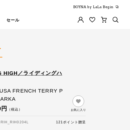
BOYNA by LaLa Begin
セール
ト
NG HIGH／ライディングハ
. USA FRENCH TERRY P
PARKA
0円
（税込）
お気に入り
IH_RIH0204L
121ポイント贈呈