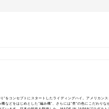
くり”をコンセプトにスタートしたライディングハイ。アメリカン
機などをはじめとした”編み機”、さらには”杢”の色にこだわり
います。日本の技術を駆使した、MADE IN JAPANプロダクト