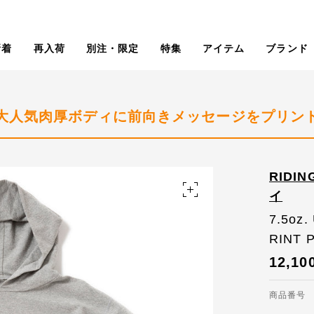
新着
再入荷
別注・限定
特集
アイテム
ブランド
大人気肉厚ボディに前向きメッセージをプリン
RIDI
イ
7.5oz
RINT 
12,10
商品番号 R