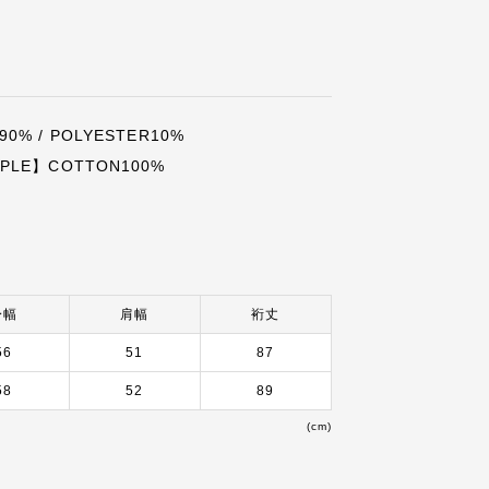
0% / POLYESTER10%
PLE】COTTON100%
身幅
肩幅
裄丈
56
51
87
58
52
89
(cm)