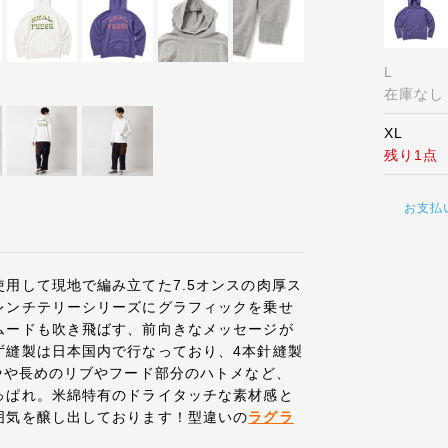
L
在庫なし
XL
残り1点
お支払
用して現地で編み立てた7.5オンスの肉厚ス
レンチテリーシリーズにグラフィックを乗せ
ムードも吹き飛ばす、前向きなメッセージが
ず縫製は日本国内で行なっており、4本針縫製
やや長めのリブやフード部分のハトメなど、
っぱれ。米綿特有のドライタッチな素材感と
囲気を醸し出しております！型違いの
ラグラ