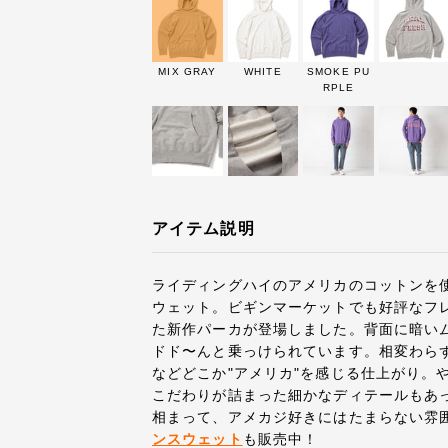
MIX GRAY
WHITE
SMOKE PU
RPLE
アイテム説明
ライディングハイのアメリカのコットンを使
ウェット。ビギンマーケットでも好評なフ
た新作パーカが登場しました。背面に暗い
ドド〜んと乗っけられています。相変わら
などどこか"アメリカ"を感じる仕上がり。
こだわりが詰まった細かなディテールもあ
相まって、アメカジ好きにはたまらない雰
ンスウェット
も販売中！