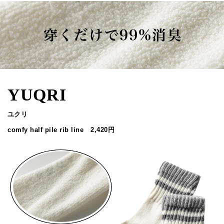
YUQRI
ユクリ
comfy half pile rib line 2,420円