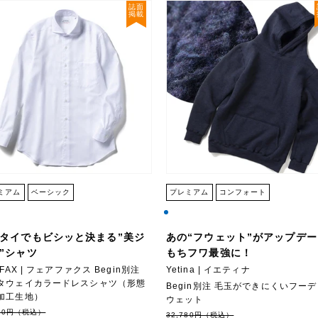
誌面
掲載
ミアム
ベーシック
プレミアム
コンフォート
タイでもビシッと決まる”美ジ
あの“フウェット”がアップデ
”シャツ
もちフワ最強に！
RFAX | フェアファクス Begin別注
Yetina | イエティナ
タウェイカラードレスシャツ（形態
Begin別注 毛玉ができにくいフー
加工生地）
ウェット
780円（税込）
32,780円（税込）