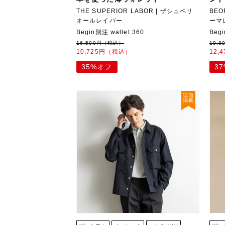
THE SUPERIOR LABOR | ザシュペリ
BEO
オールレイバー
ーマ
Begin別注 wallet 360
Be
16,500円（税込）
19,
10,725円（税込）
12,
35%オフ
3
誌面
掲載