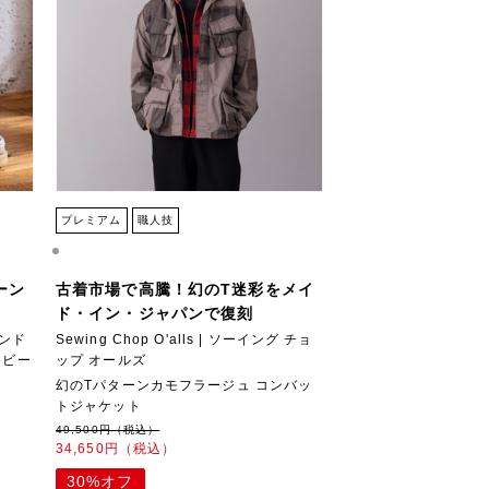
プレミアム
職人技
ーン
古着市場で高騰！幻のT迷彩をメイ
ド・イン・ジャパンで復刻
アンド
Sewing Chop O'alls | ソーイング チョ
ラビー
ップ オールズ
幻のTパターンカモフラージュ コンバッ
トジャケット
49,500円（税込）
34,650円（税込）
30%オフ