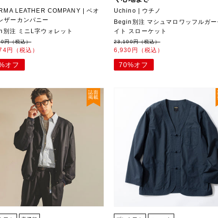
RMA LEATHER COMPANY | ベオ
Uchino | ウチノ
レザーカンパニー
Begin別注 マシュマロワッフルガ
gin別注 ミニL字ウォレット
イト スローケット
800円（税込）
23,100円（税込）
474円（税込）
6,930円（税込）
7%オフ
70%オフ
誌面
掲載