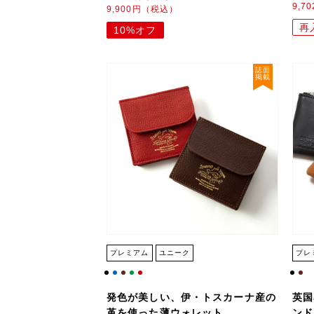
9,7
9,900円（税込）
再
10%オフ
誌面
掲載
プレミアム
ユニーク
プレ
発色が美しい、伊・トスカーナ産の
英国
革を使った薄ウォレット
ンド