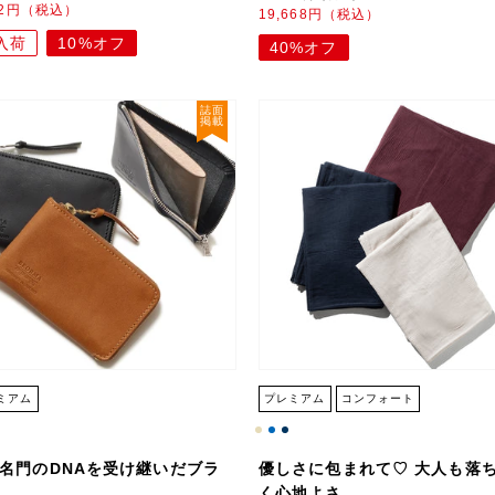
02円（税込）
19,668円（税込）
入荷
10%オフ
40%オフ
誌面
掲載
ミアム
プレミアム
コンフォート
名門のDNAを受け継いだブラ
優しさに包まれて♡ 大人も落
く心地よさ