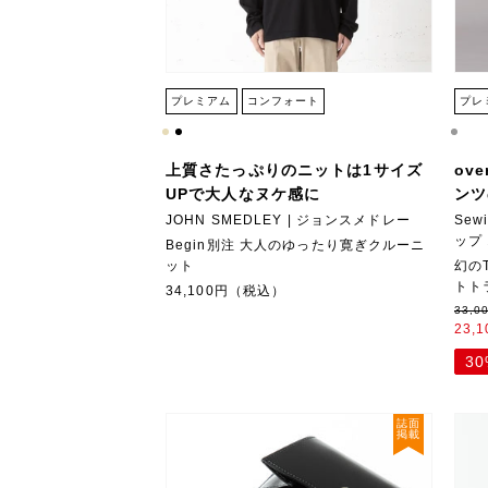
プレミアム
コンフォート
プレ
上質さたっぷりのニットは1サイズ
ov
UPで大人なヌケ感に
ンツ
JOHN SMEDLEY | ジョンスメドレー
Sew
ップ
Begin別注 大人のゆったり寛ぎクルーニ
ット
幻の
トト
34,100円（税込）
33,
23,
3
誌面
掲載