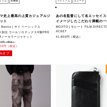
ミアム
高機能
プレミアム
ユニーク
マ史上最高の上質カジュアルジ
あの名監督にして名エッセイス
ット
イメージしたこだわり満載の一
e Basics | サイ ベーシックス
MOJITO | モヒート FILM DIRECTO
ACKET
gin別注 ウールソロテックス®製PRE
UMノーカラージャケット
41,800円（税込）
000円（税込）
000円（税込）
0%オフ