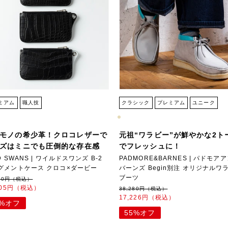
ミアム
職人技
クラシック
プレミアム
ユニーク
モノの希少革！クロコレザーで
元祖“ワラビー”が鮮やかな2ト
ズはミニでも圧倒的な存在感
でフレッシュに！
D SWANS | ワイルドスワンズ B-2
PADMORE&BARNES | パドモア
グメントケース クロコ×ダービー
バーンズ Begin別注 オリジナルワ
ブーツ
000円（税込）
905円（税込）
38,280円（税込）
17,226円（税込）
3%オフ
55%オフ