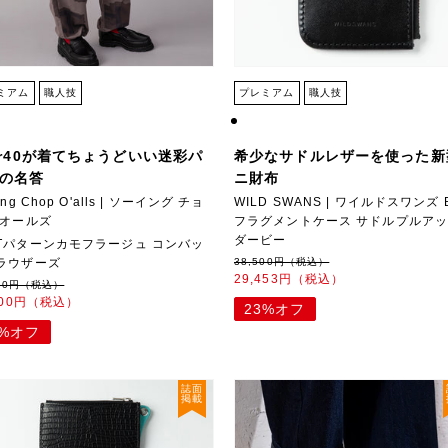
ミアム
職人技
プレミアム
職人技
er40が着てちょうどいい迷彩パ
希少なサドルレザーを使った新
の名答
ニ財布
ing Chop O'alls | ソーイング チョ
WILD SWANS | ワイルドスワンズ B
 オールズ
フラグメントケース サドルプルアッ
ダービー
Tパターンカモフラージュ コンバッ
ラウザーズ
38,500円（税込）
29,453円（税込）
000円（税込）
100円（税込）
23%オフ
0%オフ
誌面
掲載