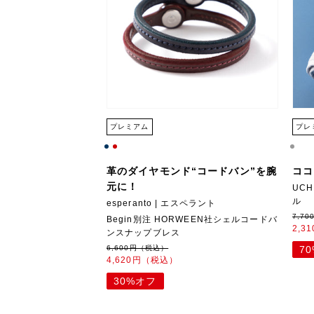
プレミアム
プレ
革のダイヤモンド“コードバン”を腕
ココ
元に！
UCH
ル
esperanto | エスペラント
7,7
Begin別注 HORWEEN社シェルコードバ
2,3
ンスナップブレス
6,600円（税込）
7
4,620円（税込）
30%オフ