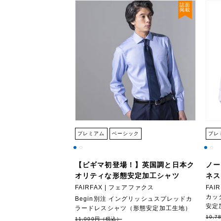
誌面
掲載
プレミアム
ベーシック
プレ
【ビギマ初登場！】英国調と日本ク
ノー
オリティな形態安定加工シャツ
ネス
FAIRFAX | フェアファクス
FAI
カッ
Begin別注 イングリッシュスプレッドカ
安定
ラードレスシャツ（形態安定加工生地）
10,
11,000円（税込）