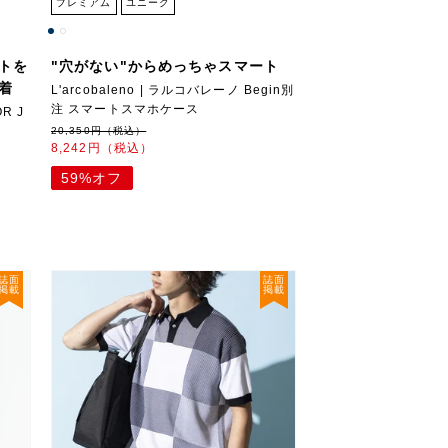
プレミアム
ユニーク
トを
"穴がない"からめっちゃスマート
着
L'arcobaleno | ラルコバレーノ Begin別
注 スマートスマホケース
R J
20,350円（税込）
8,242円（税込）
59%オフ
誌面
誌面
掲載
掲載