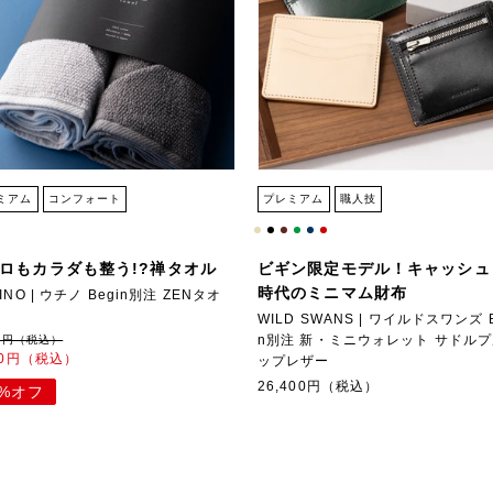
ミアム
コンフォート
プレミアム
職人技
ロもカラダも整う!?禅タオル
ビギン限定モデル！キャッシュ
時代のミニマム財布
INO | ウチノ Begin別注 ZENタオ
WILD SWANS | ワイルドスワンズ B
n別注 新・ミニウォレット サドル
00円（税込）
10円（税込）
ップレザー
26,400円（税込）
0%オフ