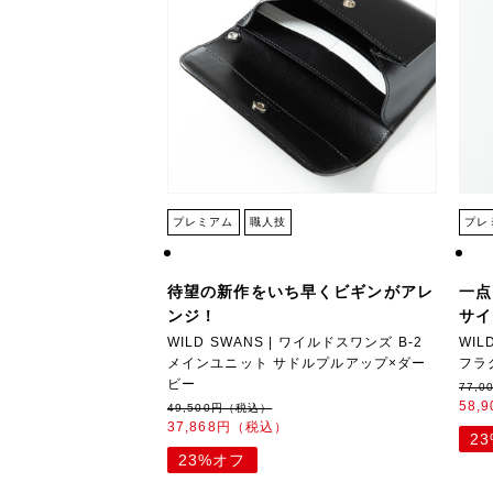
プレミアム
職人技
プレ
待望の新作をいち早くビギンがアレ
一点
ンジ！
サイ
WILD SWANS | ワイルドスワンズ B-2
WIL
メインユニット サドルプルアップ×ダー
フラ
ビー
77,
58,
49,500円（税込）
37,868円（税込）
2
23%オフ