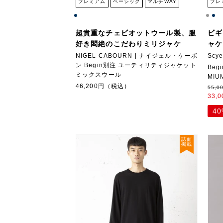
プレミアム
ベーシック
マルチWAY
プレ
超貴重なチェビオットウール製、服
ビギ
好き悶絶のこだわりミリジャケ
ャケ
NIGEL CABOURN | ナイジェル・ケーボ
Scy
ン Begin別注 ユーティリティジャケット
Be
ミックスウール
MI
46,200円（税込）
55,
33,
4
誌面
掲載