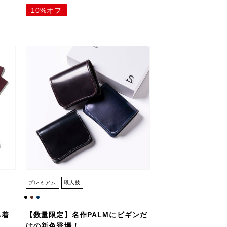
10%オフ
プレミアム
職人技
ち着
【数量限定】名作PALMにビギンだ
けの新色登場！