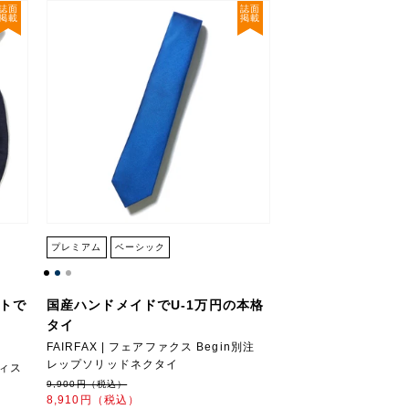
誌面
誌面
掲載
掲載
プレミアム
ベーシック
ートで
国産ハンドメイドでU-1万円の本格
タイ
FAIRFAX | フェアファクス Begin別注
レップソリッドネクタイ
ディス
9,900円（税込）
8,910円（税込）