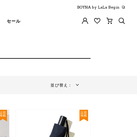
BOYNA by LaLa Begin
セール
並び替え：
誌面
誌面
掲載
掲載