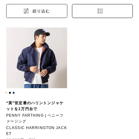
家内制手工業ゆえ、イギリス製でありながらこなれた値段で提供でき
るのと、何より縫っている主婦が自分たちも英国の製造業に寄与し
絞り込む
て、
なおかつ報酬がもらえるという、先進国的フェアトレードのシステム
が出来上がっている。
“英”世定番のハリントンジャケ
ットを1万円台で
PENNY FARTHING | ペニーフ
ァージング
CLASSIC HARRINGTON JACK
ET