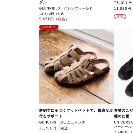
ダル
TELIC |
GLENFIELD | グレンフィールド
11,880
13,530円（税込）
新着
9,471円（税込）
30%オフ
解剖学に基づくフットベットで、快適な歩
素材のこ
行をサポート
極めた靴
GENUINS | ジェニュインズ
UNIVERS
バーオール
18,700円（税込）
7,700円