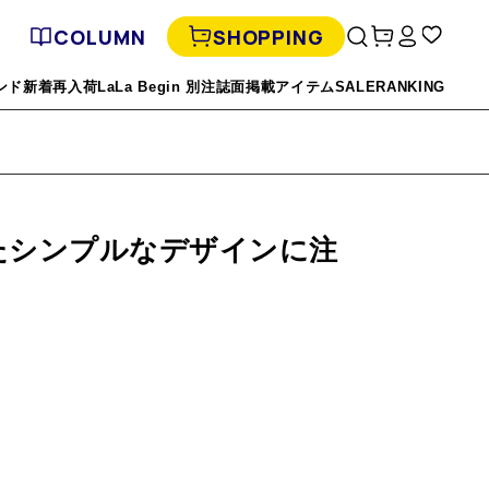
COLUMN
SHOPPING
ンド
新着
再入荷
LaLa Begin 別注
誌面掲載アイテム
SALE
RANKING
たシンプルなデザインに注