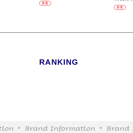
新着
新着
RANKING
on
＊ Brand Information
＊ Brand In