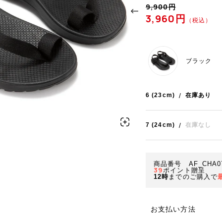
9,900円
3,960円
（税込）
ブラック
6 (23cm)
/
在庫あり
7 (24cm)
/
在庫なし
商品番号 AF_CHA07
39
ポイント贈呈
12時
までのご購入で
お支払い方法