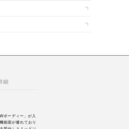
詳細
「Wボーディー」が入
機能面が優れており
れる部分）とミッドソ