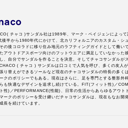
haco
ACO( チャコ )サンダル社は1989年、マーク・ペイジェンによっ
代後半から1980年代にかけて、北カリフォルニアのカスタム・シ
その後コロラドに移り住み地元のラフティングガイドとして働い
たアウトドアスポーツ向けのフットウエアに満足していなかった
し、自分でサンダルを作ることを決意。そしてチャコサンダルが
CHACO ( チャコ ) サンダルは口コミで人気を呼び、多くの友
張り替えができるソールなど現在のチャコサンダルの特長の多く
ークのポリシーでもある。現在はさらに、足を専門とする整形外
らも快適なデザインを追求し続けている。FIT(フィット性)／COMFO
ト性)／PERFORMANCE(性能)、日常の生活からあらゆるアウ
マークのポリシーを受け継いだチャコサンダルは、現在もなお開
成長を続けています。