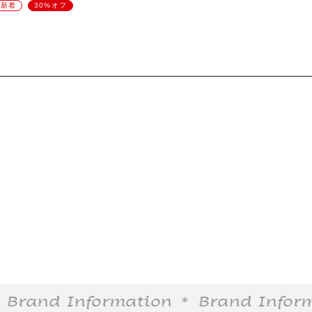
新着
30%オフ
rand Information
＊ Brand Informa