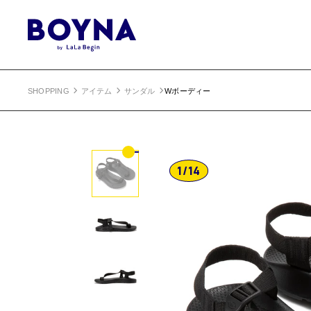
SHOPPING
アイテム
サンダル
Wボーディー
1
/
14