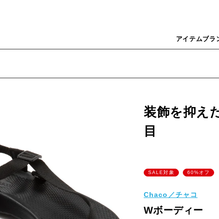
アイテム
ブラ
装飾を抑え
目
SALE対象
60%オフ
Chaco／チャコ
Wボーディー