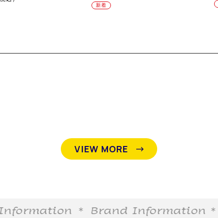
新着
VIEW MORE
formation
＊ Brand Information
＊ B