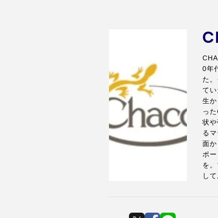
C
CH
0年
た。
てい
生か
った
状や
るマ
面か
ポー
を。
して