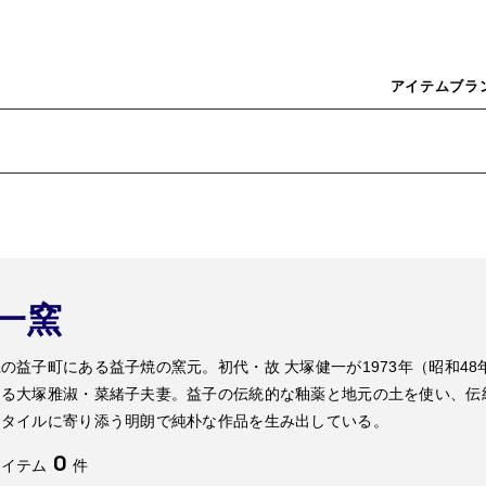
アイテム
ブラ
一窯
の益子町にある益子焼の窯元。初代・故 大塚健一が1973年（昭和4
ある大塚雅淑・菜緒子夫妻。益子の伝統的な釉薬と地元の土を使い、伝
スタイルに寄り添う明朗で純朴な作品を生み出している。
0
アイテム
件