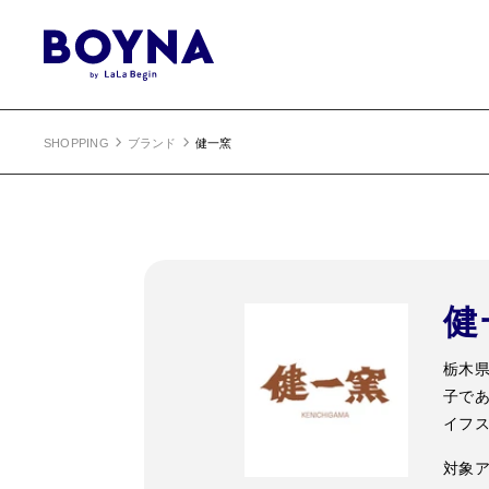
SHOPPING
ブランド
健一窯
健
栃木県
子で
イフ
対象