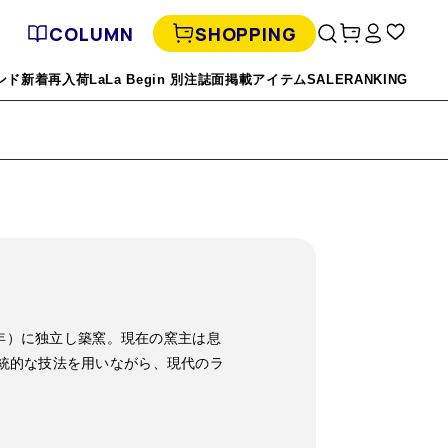
COLUMN
SHOPPING
ンド
新着
再入荷
LaLa Begin 別注
誌面掲載アイテム
SALE
RANKING
8年）に独立し築窯。現在の窯主は息
統的な技法を用いながら、現代のラ