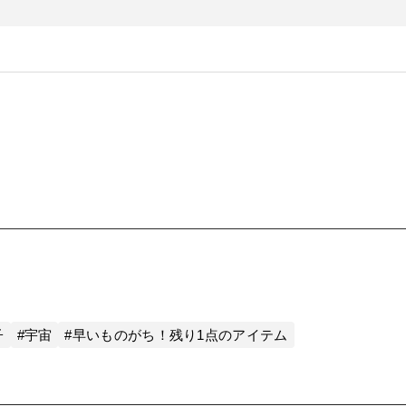
子
#宇宙
#早いものがち！残り1点のアイテム