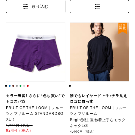
絞り込む
誌面
掲載
カラー豊富!!さらに“色ち買い”で
誰でもレイヤード上手♪チラ見え
もコスパ◎
ロゴに首っ丈
FRUIT OF THE LOOM | フルー
FRUIT OF THE LOOM | フルー
ツオブザルーム STANDARDBO
ツオブザルーム
XER
Begin別注 重ね着上手なモック
1,320円（税込）
ネックL/S
924円（税込）
4,400円（税込）