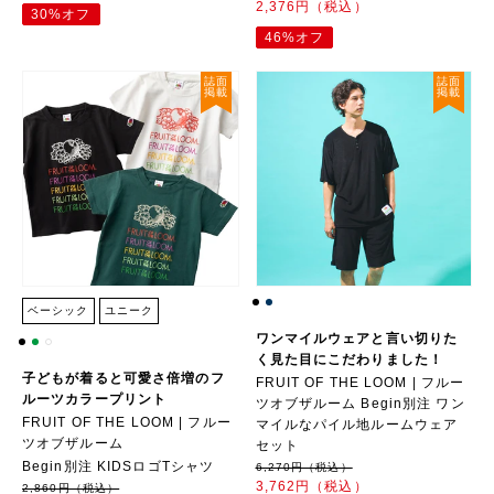
2,376円（税込）
30%オフ
46%オフ
誌面
誌面
掲載
掲載
ベーシック
ユニーク
ワンマイルウェアと言い切りた
く見た目にこだわりました！
子どもが着ると可愛さ倍増のフ
FRUIT OF THE LOOM | フルー
ルーツカラープリント
ツオブザルーム Begin別注 ワン
FRUIT OF THE LOOM | フルー
マイルなパイル地ルームウェア
ツオブザルーム
セット
Begin別注 KIDSロゴTシャツ
6,270円（税込）
3,762円（税込）
2,860円（税込）